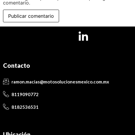
comentario.
Contacto
ramon.macias@motosolucionesmexico.com.mx
8119090772
8182536531
Ubicación