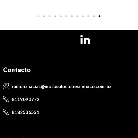
Contacto
ramon.macias@motosolucionesmexico.com.mx
8119090772
8182536531